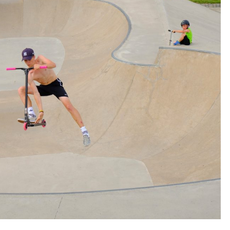
E
F
Ü
R
D
I
E
S
T
R
A
S
S
E