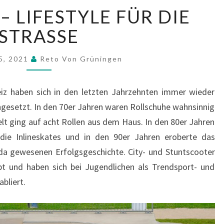
E
– LIFESTYLE FÜR DIE
-
S
STRASSE
C
O
 5, 2021
Reto Von Grüningen
O
T
E
iz haben sich in den letzten Jahrzehnten immer wieder
R
hgesetzt. In den 70er Jahren waren Rollschuhe wahnsinnig
–
lt ging auf acht Rollen aus dem Haus. In den 80er Jahren
L
ie Inlineskates und in den 90er Jahren eroberte das
I
 da gewesenen Erfolgsgeschichte. City- und Stuntscooter
F
E
bt und haben sich bei Jugendlichen als Trendsport- und
S
bliert.
T
Y
L