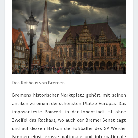
D
M
A
R
I
T
I
M
E
S
F
L
Das Rathaus von Bremen
A
I
Bremens historischer Marktplatz gehört mit seinen
R
antiken zu einem der schönsten Plätze Europas. Das
imposanteste Bauwerk in der Innenstadt ist ohne
Zweifel das Rathaus, wo auch der Bremer Senat tagt
und auf dessen Balkon die Fußballer des SV Werder
Bremen einst grosse nationale und internationale