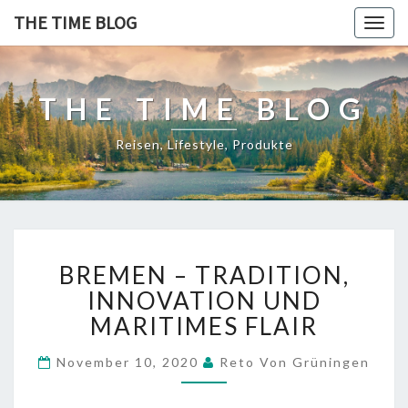
THE TIME BLOG
Togg
navig
THE TIME BLOG
Reisen, Lifestyle, Produkte
B
BREMEN – TRADITION,
R
E
INNOVATION UND
M
MARITIMES FLAIR
E
N
November 10, 2020
Reto Von Grüningen
–
T