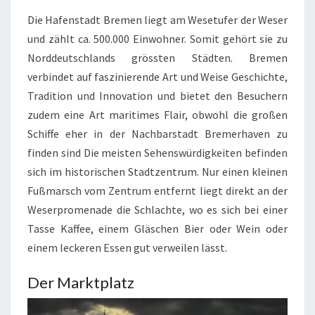
R
Die Hafenstadt Bremen liegt am Wesetufer der Weser
A
D
und zählt ca. 500.000 Einwohner. Somit gehört sie zu
I
Norddeutschlands grössten Städten. Bremen
T
verbindet auf faszinierende Art und Weise Geschichte,
I
Tradition und Innovation und bietet den Besuchern
O
N
zudem eine Art maritimes Flair, obwohl die großen
,
Schiffe eher in der Nachbarstadt Bremerhaven zu
I
finden sind Die meisten Sehenswürdigkeiten befinden
N
sich im historischen Stadtzentrum. Nur einen kleinen
N
Fußmarsch vom Zentrum entfernt liegt direkt an der
O
V
Weserpromenade die Schlachte, wo es sich bei einer
A
Tasse Kaffee, einem Gläschen Bier oder Wein oder
T
einem leckeren Essen gut verweilen lässt.
I
O
Der Marktplatz
N
U
N